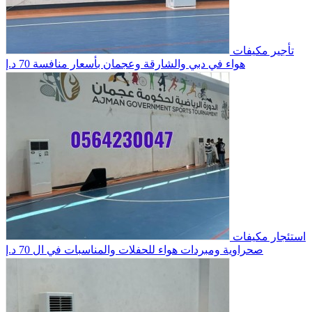
تأجير مكيفات
هواء في دبي والشارقة وعجمان بأسعار منافسة
70 د.إ
استئجار مكيفات
صحراوية ومبردات هواء للحفلات والمناسبات في ال
70 د.إ